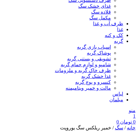
ظرف دستشویی سگ
غذای خشک سگ
قلاده سگ
مکمل سگ
ظرف آب و غذا
غذا
کک و کنه
گربه
اسباب بازی گربه
پوشاک گربه
تشویقی و بستنی گربه
شامپو و لوازم حمام گربه
ظرف خاک گربه و ملزومات
غذا خشک گربه
کنسرو و پوچ گربه
مالت و خمیر ویتامیمنه
لباس
مبلمان
منو
1
0
تومان
0
خانه
/
سگ
/ خمیر ریلکس سگ یوروپت