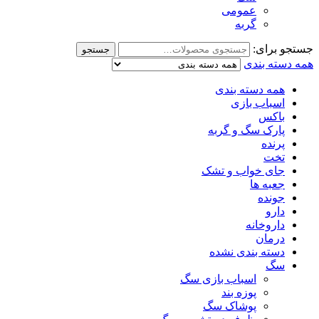
عمومی
گربه
جستجو برای:
جستجو
همه دسته بندی
همه دسته بندی
اسباب بازی
باکس
پارک سگ و گربه
پرنده
تخت
جای خواب و تشک
جعبه ها
جونده
دارو
داروخانه
درمان
دسته بندی نشده
سگ
اسباب بازی سگ
پوزه بند
پوشاک سگ