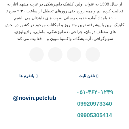
از سال 1398 به عنوان اولین کلینیک دامپزشکی در غرب مشهد آغاز به
فعالیت کرده ایم و همه روزه حتی روزهای تعطیل از ساعت ۹:۳۰ صبح تا
۱:۰۰ بامداد آماده خدمت رسانی به پت های دلبندتان می باشیم.
کلینیک نوین با پیشرفته ترین متد روز و امکانات موجود در کشور در بخش
های مختلف درمان، جراحی، دندانپزشکی، مامایی، رادیولوژی،
سونوگرافی، آزمایشگاه، واکسیناسیون و… فعالیت می کند.
تلفن ثابت
پلتفرم ها
۰۵۱-۳۶۲۰۱۲۳۹
novin.petclub@
09920973340
09905305414