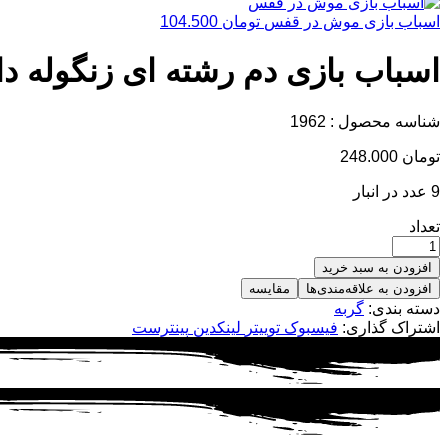
اسباب بازی موش در قفس
تومان
104.500
اسباب بازی دم رشته ای زنگوله دا
شناسه محصول :
1962
تومان
248.000
9 عدد در انبار
تعداد
افزودن به سبد خرید
افزودن به علاقه‌مندی‌ها
مقایسه
دسته بندی:
گربه
اشتراک گذاری:
فیسبوک
توییتر
لینکدین
پینترست