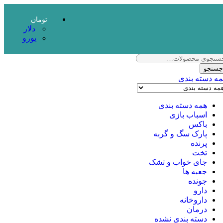
تومان
دلار
یورو
ستجو
ه دسته بندی
همه دسته بندی
اسباب بازی
باکس
پارک سگ و گربه
پرنده
تخت
جای خواب و تشک
جعبه ها
جونده
دارو
داروخانه
درمان
دسته بندی نشده