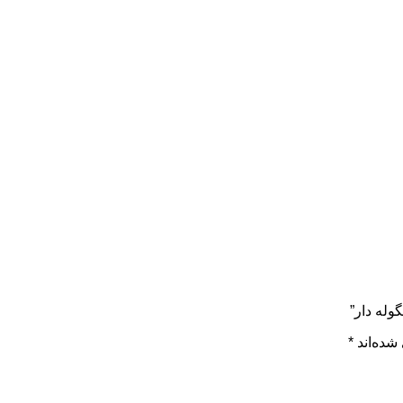
وله دار”
شده‌اند
*