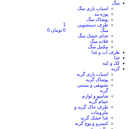
سگ
اسباب بازی سگ
پوزه بند
پوشاک سگ
1
ظرف دستشویی
0
تومان
0
سگ
غذای خشک سگ
قلاده سگ
مکمل سگ
ظرف آب و غذا
غذا
کک و کنه
گربه
اسباب بازی گربه
پوشاک گربه
تشویقی و بستنی
گربه
شامپو و لوازم
حمام گربه
ظرف خاک گربه و
ملزومات
غذا خشک گربه
کنسرو و پوچ گربه
مالت و خمیر