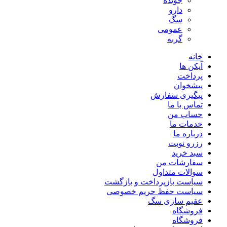
جونده
دارو
سگ
عمومی
گربه
خانه
آیکن ها
پرداخت
پیشخوان
پیگیری سفارش
تماس با ما
حساب من
خدمات ما
درباره ما
رزرو نوبت
سبد خرید
سفارشات من
سوالات متداول
سیاست بازپرداخت و بازگشت
سیاست حفظ حریم خصوصی
عقیم سازی سگ
فروشگاه
فروشگاه