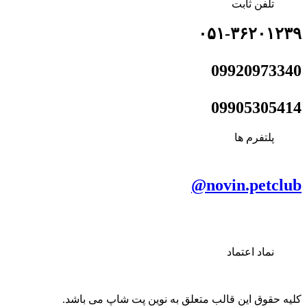
تلفن ثابت
۰۵۱-۳۶۲۰۱۲۳۹
09920973340
09905305414
پلتفرم ها
novin.petclub@
نماد اعتماد
کلیه حقوق این قالب متعلق به نوین پت شاپ می باشد.