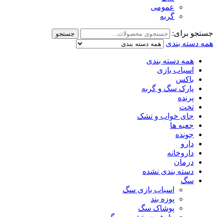
عمومی
گربه
جستجو برای:
جستجو
همه دسته بندی
همه دسته بندی
اسباب بازی
باکس
پارک سگ و گربه
پرنده
تخت
جای خواب و تشک
جعبه ها
جونده
دارو
داروخانه
درمان
دسته بندی نشده
سگ
اسباب بازی سگ
پوزه بند
پوشاک سگ