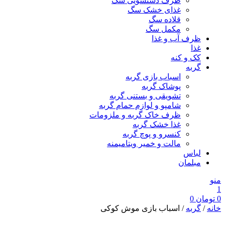
ظرف دستشویی سگ
غذای خشک سگ
قلاده سگ
مکمل سگ
ظرف آب و غذا
غذا
کک و کنه
گربه
اسباب بازی گربه
پوشاک گربه
تشویقی و بستنی گربه
شامپو و لوازم حمام گربه
ظرف خاک گربه و ملزومات
غذا خشک گربه
کنسرو و پوچ گربه
مالت و خمیر ویتامیمنه
لباس
مبلمان
منو
1
0
تومان
0
خانه
/
گربه
/ اسباب بازی موش کوکی