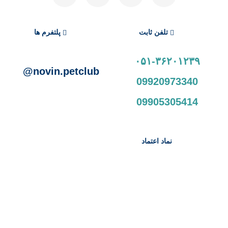
تلفن ثابت
پلتفرم ها
۰۵۱-۳۶۲۰۱۲۳۹
novin.petclub@
09920973340
09905305414
نماد اعتماد