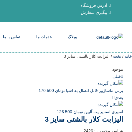
آدرس فروشگاه
پیگیری سفارش
وبلاگ
خدمات ما
تماس با ما
خانه
/
تخت
/ الیزابت کلار بالشتی سایز 3
موجود
قبلی
برس ماساژور قابل اتصال به اشیا
تومان
170.500
بعدی
اسپری استاپر پت آلپین
تومان
126.500
الیزابت کلار بالشتی سایز 3
شناسه محصول :
2426