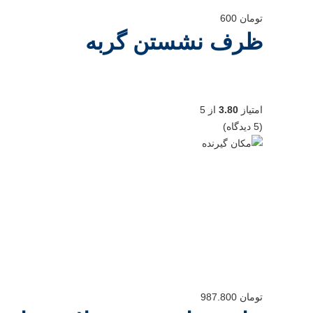
تومان
600
ظرف نشستن گربه
امتیاز
3.80
از 5
(5 دیدگاه)
تومان
987.800