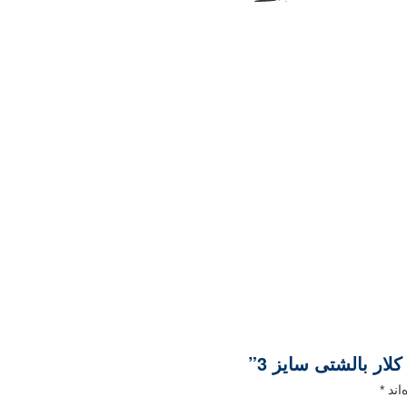
ار بالشتی سایز 3”
اند
*