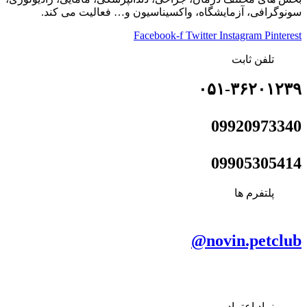
سونوگرافی، آزمایشگاه، واکسیناسیون و… فعالیت می کند.
Facebook-f
Twitter
Instagram
Pinterest
تلفن ثابت
۰۵۱-۳۶۲۰۱۲۳۹
09920973340
09905305414
پلتفرم ها
novin.petclub@
نماد اعتماد