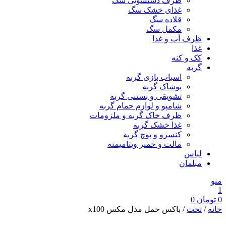
ظرف دستشویی سگ
غذای خشک سگ
قلاده سگ
مکمل سگ
ظرف آب و غذا
غذا
کک و کنه
گربه
اسباب بازی گربه
پوشاک گربه
تشویقی و بستنی گربه
شامپو و لوازم حمام گربه
ظرف خاک گربه و ملزومات
غذا خشک گربه
کنسرو و پوچ گربه
مالت و خمیر ویتامیمنه
لباس
مبلمان
منو
1
0
تومان
0
خانه
/
تخت
/ باکس حمل مدل مکس x100