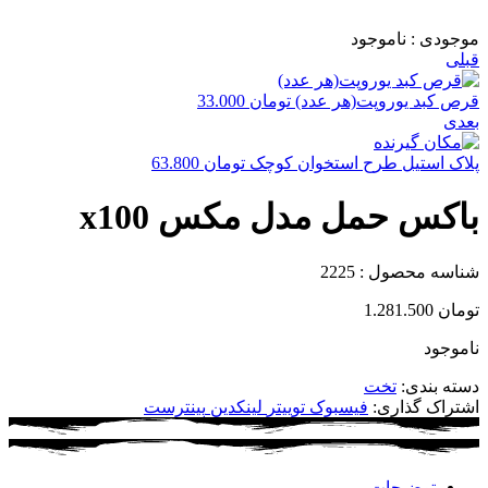
موجودی :
ناموجود
قبلی
قرص کبد یوروپت(هر عدد)
تومان
33.000
بعدی
پلاک استیل طرح استخوان کوچک
تومان
63.800
باکس حمل مدل مکس x100
شناسه محصول :
2225
تومان
1.281.500
ناموجود
دسته بندی:
تخت
اشتراک گذاری:
فیسبوک
توییتر
لینکدین
پینترست
توضیحات