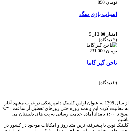
تومان
850
اسباب بازی سگ
امتیاز
3.80
از 5
(5 دیدگاه)
تومان
231.000
ناخن گیر گاما
(0 دیدگاه)
از سال 1398 به عنوان اولین کلینیک دامپزشکی در غرب مشهد آغاز
به فعالیت کرده ایم و همه روزه حتی روزهای تعطیل از ساعت ۹:۳۰
صبح تا ۱:۰۰ بامداد آماده خدمت رسانی به پت های دلبندتان می
باشیم.
کلینیک نوین با پیشرفته ترین متد روز و امکانات موجود در کشور در
بخش های مختلف درمان، جراحی، دندانپزشکی، مامایی، رادیولوژی،