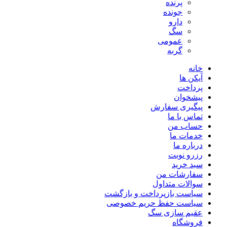
پرنده
جونده
دارو
سگ
عمومی
گربه
خانه
آیکن ها
پرداخت
پیشخوان
پیگیری سفارش
تماس با ما
حساب من
خدمات ما
درباره ما
رزرو نوبت
سبد خرید
سفارشات من
سوالات متداول
سیاست بازپرداخت و بازگشت
سیاست حفظ حریم خصوصی
عقیم سازی سگ
فروشگاه