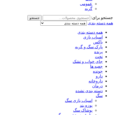
عمومی
گربه
جستجو برای:
جستجو
همه دسته بندی
همه دسته بندی
اسباب بازی
باکس
پارک سگ و گربه
پرنده
تخت
جای خواب و تشک
جعبه ها
جونده
دارو
داروخانه
درمان
دسته بندی نشده
سگ
اسباب بازی سگ
پوزه بند
پوشاک سگ