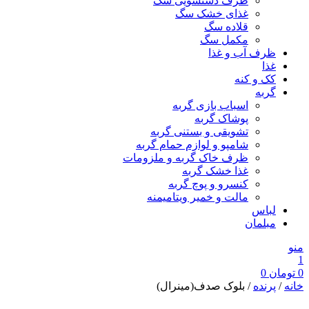
ظرف دستشویی سگ
غذای خشک سگ
قلاده سگ
مکمل سگ
ظرف آب و غذا
غذا
کک و کنه
گربه
اسباب بازی گربه
پوشاک گربه
تشویقی و بستنی گربه
شامپو و لوازم حمام گربه
ظرف خاک گربه و ملزومات
غذا خشک گربه
کنسرو و پوچ گربه
مالت و خمیر ویتامیمنه
لباس
مبلمان
منو
1
0
تومان
0
خانه
/
پرنده
/ بلوک صدف(مینرال)