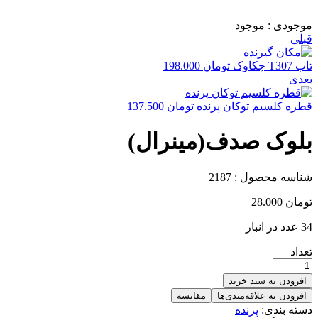
موجودی :
موجود
قبلی
تاب T307 چکاوک
تومان
198.000
بعدی
قطره کلسیم توکان پرنده
تومان
137.500
بلوک صدف(مینرال)
شناسه محصول :
2187
تومان
28.000
34 عدد در انبار
تعداد
افزودن به سبد خرید
افزودن به علاقه‌مندی‌ها
مقایسه
دسته بندی:
پرنده