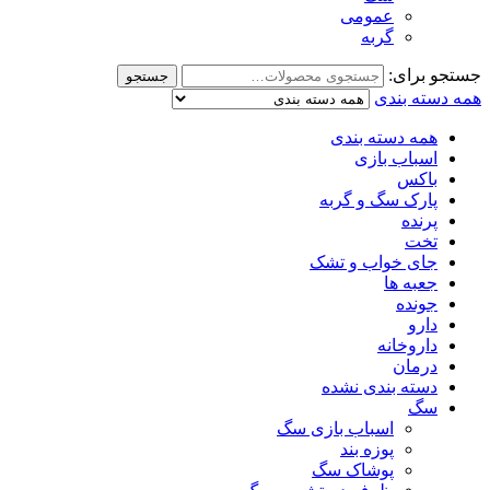
عمومی
گربه
جستجو برای:
جستجو
همه دسته بندی
همه دسته بندی
اسباب بازی
باکس
پارک سگ و گربه
پرنده
تخت
جای خواب و تشک
جعبه ها
جونده
دارو
داروخانه
درمان
دسته بندی نشده
سگ
اسباب بازی سگ
پوزه بند
پوشاک سگ