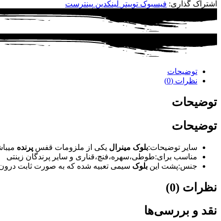
اشتراک گذاری:
فیسبوک
توییتر
لینکدین
پینترست
توضیحات
نظرات (0)
توضیحات
توضیحات
سایر توضیحات:
بلوک مینرال
یکی از ملزومات قفس
پرنده
میباش
مناسب برای:طوطی،سهره،فنچ،قناری و سایر پرندگان زینتی
جنس:پشت این
بلوک
سیمی تعبیه شده که به صورت ثابت درو
نظرات (0)
نقد و بررسی‌ها