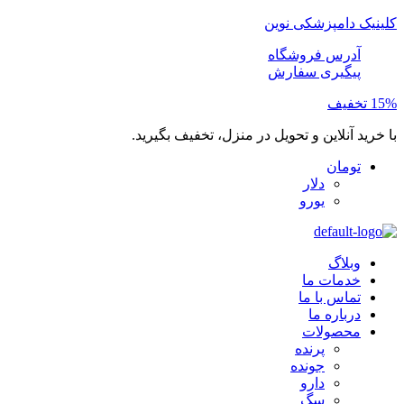
کلینیک دامپزشکی نوین
آدرس فروشگاه
پیگیری سفارش
15% تخفیف
با خرید آنلاین و تحویل در منزل، تخفیف بگیرید.
تومان
دلار
یورو
وبلاگ
خدمات ما
تماس با ما
درباره ما
محصولات
پرنده
جونده
دارو
سگ