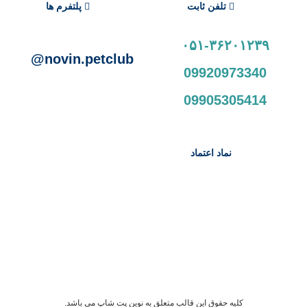
تلفن ثابت
پلتفرم ها
۰۵۱-۳۶۲۰۱۲۳۹
novin.petclub@
09920973340
09905305414
نماد اعتماد
کلیه حقوق این قالب متعلق به نوین پت شاپ می باشد.