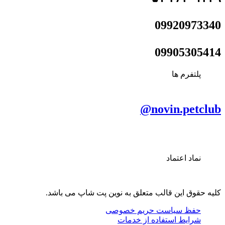
09920973340
09905305414
پلتفرم ها
novin.petclub@
نماد اعتماد
کلیه حقوق این قالب متعلق به نوین پت شاپ می باشد.
حفظ سیاست حریم خصوصی
شرایط استفاده از خدمات