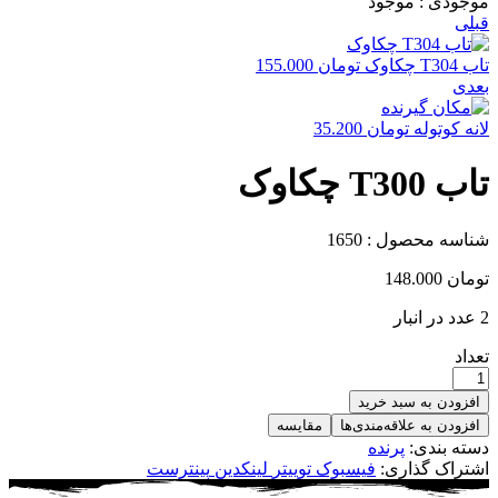
موجودی :
موجود
قبلی
تاب T304 چکاوک
تومان
155.000
بعدی
لانه کوتوله
تومان
35.200
تاب T300 چکاوک
شناسه محصول :
1650
تومان
148.000
2 عدد در انبار
تعداد
افزودن به سبد خرید
افزودن به علاقه‌مندی‌ها
مقایسه
دسته بندی:
پرنده
اشتراک گذاری:
فیسبوک
توییتر
لینکدین
پینترست