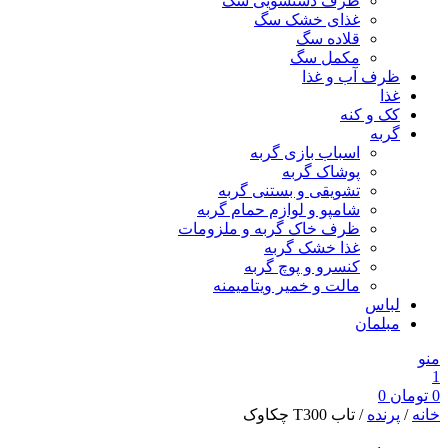
ظرف دستشویی سگ
غذای خشک سگ
قلاده سگ
مکمل سگ
ظرف آب و غذا
غذا
کک و کنه
گربه
اسباب بازی گربه
پوشاک گربه
تشویقی و بستنی گربه
شامپو و لوازم حمام گربه
ظرف خاک گربه و ملزومات
غذا خشک گربه
کنسرو و پوچ گربه
مالت و خمیر ویتامیمنه
لباس
مبلمان
منو
1
0
تومان
0
خانه
/
پرنده
/ تاب T300 چکاوک