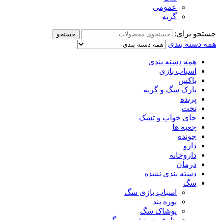
عمومی
گربه
جستجو برای:
جستجو
همه دسته بندی
همه دسته بندی
اسباب بازی
باکس
پارک سگ و گربه
پرنده
تخت
جای خواب و تشک
جعبه ها
جونده
دارو
داروخانه
درمان
دسته بندی نشده
سگ
اسباب بازی سگ
پوزه بند
پوشاک سگ