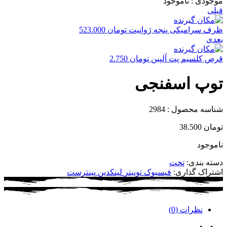
موجودی :
ناموجود
قبلی
ظرف سرامیکی پنجه ژوانیت
تومان
523.000
بعدی
قرص کلسیم پت آلپین
تومان
2.750
توپ اسفنجی
شناسه محصول :
2984
تومان
38.500
ناموجود
دسته بندی:
تخت
اشتراک گذاری:
فیسبوک
توییتر
لینکدین
پینترست
نظرات (0)