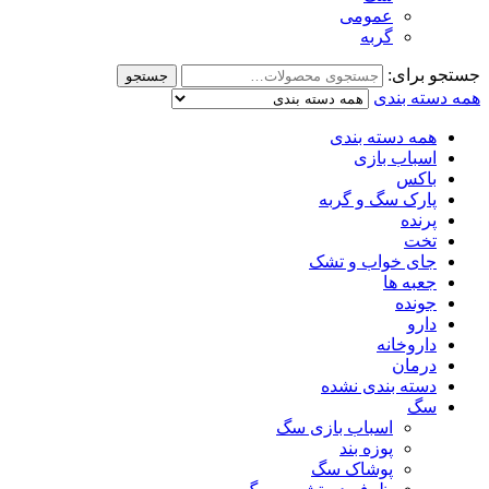
عمومی
گربه
جستجو برای:
جستجو
همه دسته بندی
همه دسته بندی
اسباب بازی
باکس
پارک سگ و گربه
پرنده
تخت
جای خواب و تشک
جعبه ها
جونده
دارو
داروخانه
درمان
دسته بندی نشده
سگ
اسباب بازی سگ
پوزه بند
پوشاک سگ