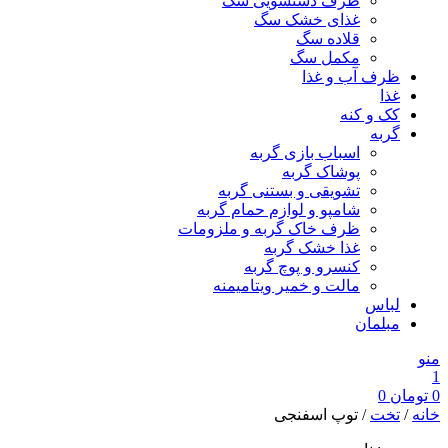
ظرف دستشویی سگ
غذای خشک سگ
قلاده سگ
مکمل سگ
ظرف آب و غذا
غذا
کک و کنه
گربه
اسباب بازی گربه
پوشاک گربه
تشویقی و بستنی گربه
شامپو و لوازم حمام گربه
ظرف خاک گربه و ملزومات
غذا خشک گربه
کنسرو و پوچ گربه
مالت و خمیر ویتامیمنه
لباس
مبلمان
منو
1
0
تومان
0
خانه
/
تخت
/ توپ اسفنجی