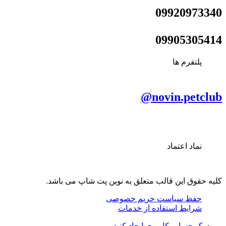
09920973340
09905305414
پلتفرم ها
novin.petclub@
نماد اعتماد
کلیه حقوق این قالب متعلق به نوین پت شاپ می باشد.
حفظ سیاست حریم خصوصی
شرایط استفاده از خدمات
ورود
یک حساب کاربری ایجاد کنید