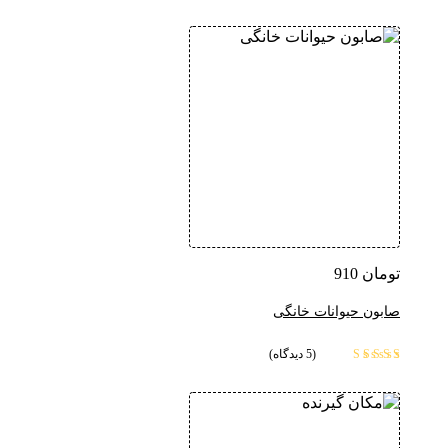
تومان
910
صابون حیوانات خانگی
(5 دیدگاه)
امتیاز
3.60
از 5