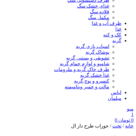
ظرف دستشویی سگ
غذای خشک سگ
قلاده سگ
مکمل سگ
ظرف آب و غذا
غذا
کک و کنه
گربه
اسباب بازی گربه
پوشاک گربه
تشویقی و بستنی گربه
شامپو و لوازم حمام گربه
ظرف خاک گربه و ملزومات
غذا خشک گربه
کنسرو و پوچ گربه
مالت و خمیر ویتامیمنه
لباس
مبلمان
منو
1
0
تومان
0
خانه
/
تخت
/ جوراب طرح دار ال