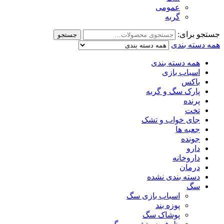
عمومی
گربه
جستجو برای:
جستجو
همه دسته بندی
همه دسته بندی
اسباب بازی
باکس
پارک سگ و گربه
پرنده
تخت
جای خواب و تشک
جعبه ها
جونده
دارو
داروخانه
درمان
دسته بندی نشده
سگ
اسباب بازی سگ
پوزه بند
پوشاک سگ