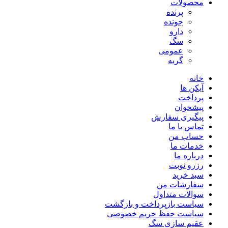
محصولات
پرنده
جونده
دارو
سگ
عمومی
گربه
خانه
آیکن ها
پرداخت
پیشخوان
پیگیری سفارش
تماس با ما
حساب من
خدمات ما
درباره ما
رزرو نوبت
سبد خرید
سفارشات من
سوالات متداول
سیاست بازپرداخت و بازگشت
سیاست حفظ حریم خصوصی
عقیم سازی سگ