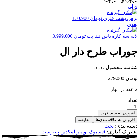
موجودی :
موجود
قبلی
برس پشت فلزی
تومان
130.900
بعدی
لانه سه کاره باس-نینا پت
تومان
3.999.000
جوراب طرح دار ال
شناسه محصول :
1515
تومان
279.000
2 عدد در انبار
تعداد
افزودن به سبد خرید
افزودن به علاقه‌مندی‌ها
مقایسه
دسته بندی:
تخت
اشتراک گذاری:
فیسبوک
توییتر
لینکدین
پینترست