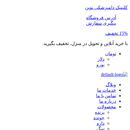
کلینیک دامپزشکی نوین
آدرس فروشگاه
پیگیری سفارش
15% تخفیف
با خرید آنلاین و تحویل در منزل، تخفیف بگیرید.
تومان
دلار
یورو
وبلاگ
خدمات ما
تماس با ما
درباره ما
محصولات
پرنده
جونده
دارو
سگ