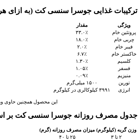
ترکیبات غذایی جوسرا سنسی‌ کت (به ازای هر 
ویژگی
مقدار
پروتئین خام
۳۳.۰٪
چربی خام
۱۸.۰٪
فیبر خام
۲.۰٪
خاکستر خام
۶.۷٪
کلسیم
۱.۳۰٪
فسفر
۱.۰۵٪
منیزیم
۰.۰۹٪
تورین
۱۵۰۰ میلی‌گرم
انرژی
۳۹۹۱ کیلوکالری در کیلوگرم
این محصول همچنین حاوی ویتامین‌های A، D3، E، گروه B، بیوتین، اسید فولیک، آهن، روی
جدول مصرف روزانه جوسرا سنسی کت بر اس
وزن گربه (کیلوگرم)
میزان مصرف روزانه (گرم)
۲ تا ۳
۲۵ تا ۴۰