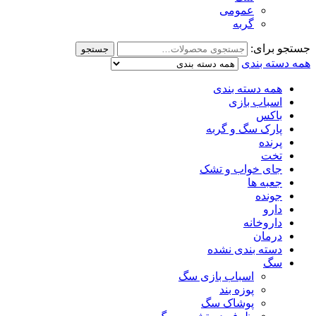
عمومی
گربه
جستجو برای:
جستجو
همه دسته بندی
همه دسته بندی
اسباب بازی
باکس
پارک سگ و گربه
پرنده
تخت
جای خواب و تشک
جعبه ها
جونده
دارو
داروخانه
درمان
دسته بندی نشده
سگ
اسباب بازی سگ
پوزه بند
پوشاک سگ