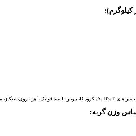
کیلوگرم):
، منگنز، مس، ید و سلنیوم است.
اس وزن گربه: