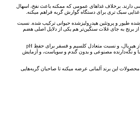
 دارند. برخلاف غذاهای عمومی که ممکنه باعث نفخ، اسهال
م غذایی سبک‌ تری برای دستگاه گوارش گربه فراهم میکنه.
 چغندرقند، جگر هیدرولیزشده طیور و پروتئین هیدرولیزشده حیوانی ترکیب شده. نسبت
نه. استفاده از برنج به‌ جای غلات سنگین‌تر هم یکی از دلایل اصلی هضم
: فیبر دی‌تتیک برای کمک به دفع طبیعی گلوله‌ های مو و جلوگیری از هیربال، و نسبت متعادل کلسیم و فسفر برای حفظ pH
ن رنگ، آروما و نگه‌دارنده مصنوعی و بدون گندم و سویاست، و آزمایش
کنار سایر محصولات این برند آلمانی عرضه میکنه تا صاحبان گربه‌هایی