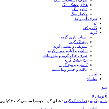
ظرف دستشویی سگ
غذای خشک سگ
قلاده سگ
مکمل سگ
ظرف آب و غذا
غذا
کک و کنه
گربه
اسباب بازی گربه
پوشاک گربه
تشویقی و بستنی گربه
شامپو و لوازم حمام گربه
ظرف خاک گربه و ملزومات
غذا خشک گربه
کنسرو و پوچ گربه
مالت و خمیر ویتامیمنه
لباس
مبلمان
منو
1
0
تومان
0
خانه
/
گربه
/
غذا خشک گربه
/ غذای گربه جوسرا سنسی‌ کت ۲ کیلویی