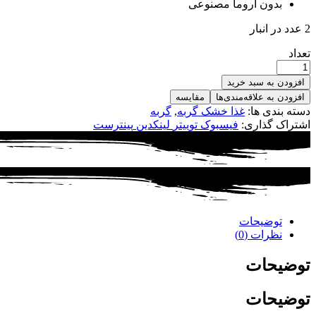
بدون آروما مصنوعی
2 عدد در انبار
تعداد
افزودن به سبد خرید
افزودن به علاقه‌مندی‌ها
مقایسه
دسته بندی ها:
غذا خشک گربه
,
گربه
اشتراک گذاری:
فیسبوک
توییتر
لینکدین
پینترست
توضیحات
نظرات (0)
توضیحات
توضیحات