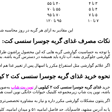
۳ تا ۴
۴۰ تا ۵۵
۴ تا ۵
۵۵ تا ۷۰
۵ تا ۷
۷۰ تا ۹۵
۷ تا ۱۰
۹۵ تا ۱۲۰
این مقادیر به ازای هر گربه در روز محاسبه
نکات مصرف غذای گربه جوسرا سنسی‌ کت:
با توجه به حساسیت گوارشی گربه‌ هایی که این محصول براشون طراحی ش
گوارشی جلوگیری بشه. آب تازه باید همیشه در دسترس گربه باشه. ب
اگر علائم گوارشی مثل استفراغ مکرر یا اسهال پس از تغییر غذا هم ا
نحوه خرید غذای گربه جوسرا سنسی‌ کت ۲ کیلویی از نوین پت شاپ:
خرید
غذای گربه جوسرا سنسی‌ کت ۲ کیلویی
از
نوین پت شاپ
به‌صورت
باشه، نوین پت شاپ زیرمجموعه کلینیک حیوانات خانگی نوین است ه
اگر پتتون مشکلات گوارشی مکرر داره و نیاز به مشاوره تخصصی‌تری د
یا به آدرس مشهد، قاسم‌آباد، حد فاصل امامیه ۵۱ و میدان امامیه، کلینیک حیوانات خانگی نوین مراجعه کنید.