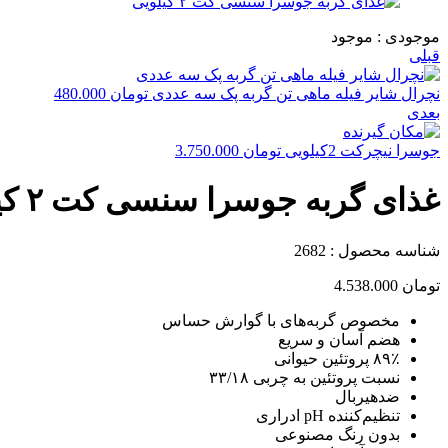
موجودی :
موجود
قبلی
نچرال شایر فیله ماهی تن گربه پک سه عددی
تومان
480.000
بعدی
جوسرا نیچرکت 2کیلویی
تومان
3.750.000
غذای گربه جوسرا سنسی‌ کت ۲ کیلویی
شناسه محصول :
2682
تومان
4.538.000
مخصوص گربه‌های با گوارش حساس
هضم آسان و سریع
۸۹٪ پروتئین حیوانی
نسبت پروتئین به چربی ۳۳/۱۸
ضدهیربال
تنظیم‌کننده pH ادراری
بدون رنگ مصنوعی