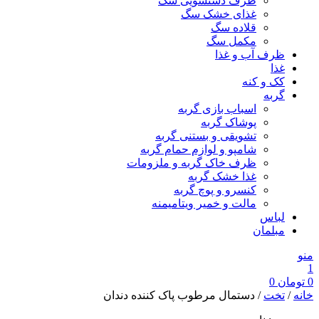
ظرف دستشویی سگ
غذای خشک سگ
قلاده سگ
مکمل سگ
ظرف آب و غذا
غذا
کک و کنه
گربه
اسباب بازی گربه
پوشاک گربه
تشویقی و بستنی گربه
شامپو و لوازم حمام گربه
ظرف خاک گربه و ملزومات
غذا خشک گربه
کنسرو و پوچ گربه
مالت و خمیر ویتامیمنه
لباس
مبلمان
منو
1
0
تومان
0
خانه
/
تخت
/ دستمال مرطوب پاک کننده دندان