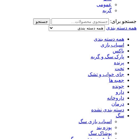
عمومی
گربه
جستجو برای:
جستجو
همه دسته بندی
همه دسته بندی
اسباب بازی
باکس
پارک سگ و گربه
پرنده
تخت
جای خواب و تشک
جعبه ها
جونده
دارو
داروخانه
درمان
دسته بندی نشده
سگ
اسباب بازی سگ
پوزه بند
پوشاک سگ