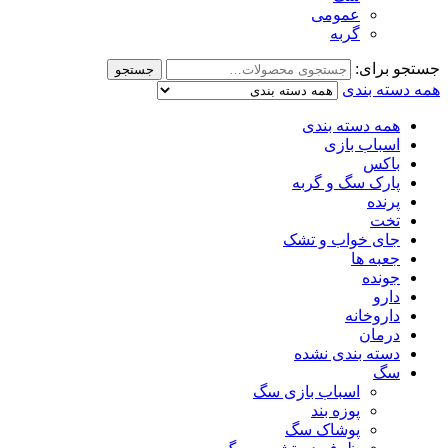
عمومی
گربه
جستجو برای:
جستجو
همه دسته بندی
همه دسته بندی
اسباب بازی
باکس
پارک سگ و گربه
پرنده
تخت
جای خواب و تشک
جعبه ها
جونده
دارو
داروخانه
درمان
دسته بندی نشده
سگ
اسباب بازی سگ
پوزه بند
پوشاک سگ