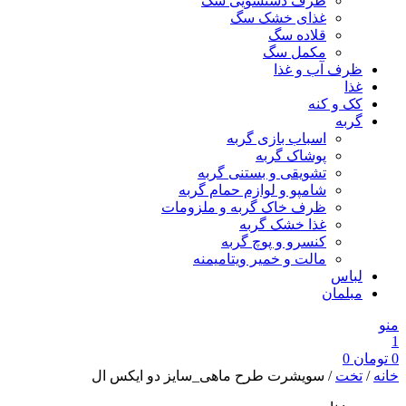
ظرف دستشویی سگ
غذای خشک سگ
قلاده سگ
مکمل سگ
ظرف آب و غذا
غذا
کک و کنه
گربه
اسباب بازی گربه
پوشاک گربه
تشویقی و بستنی گربه
شامپو و لوازم حمام گربه
ظرف خاک گربه و ملزومات
غذا خشک گربه
کنسرو و پوچ گربه
مالت و خمیر ویتامیمنه
لباس
مبلمان
منو
1
0
تومان
0
خانه
/
تخت
/ سویشرت طرح ماهی_سایز دو ایکس ال