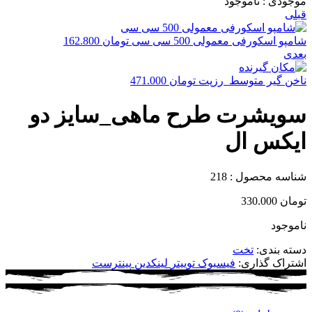
موجودی :
ناموجود
قبلی
شامپو اسکورفی معمولی 500 سی سی
تومان
162.800
بعدی
ناخن گیر متوسط_رزپت
تومان
471.000
سویشرت طرح ماهی_سایز دو
ایکس ال
شناسه محصول :
218
تومان
330.000
ناموجود
دسته بندی:
تخت
اشتراک گذاری:
فیسبوک
توییتر
لینکدین
پینترست