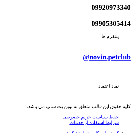
09920973340
09905305414
پلتفرم ها
novin.petclub@
نماد اعتماد
کلیه حقوق این قالب متعلق به نوین پت شاپ می باشد.
حفظ سیاست حریم خصوصی
شرایط استفاده از خدمات
ورود
یک حساب کاربری ایجاد کنید