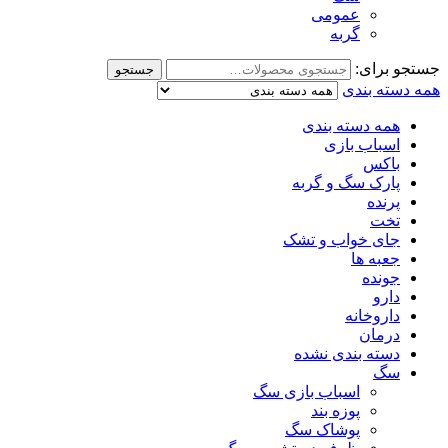
عمومی
گربه
جستجو برای:
جستجو
همه دسته بندی
همه دسته بندی
اسباب بازی
باکس
پارک سگ و گربه
پرنده
تخت
جای خواب و تشک
جعبه ها
جونده
دارو
داروخانه
درمان
دسته بندی نشده
سگ
اسباب بازی سگ
پوزه بند
پوشاک سگ