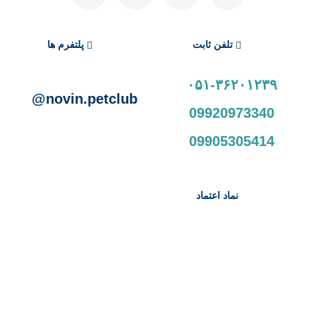
تلفن ثابت
پلتفرم ها
۰۵۱-۳۶۲۰۱۲۳۹
novin.petclub@
09920973340
09905305414
نماد اعتماد