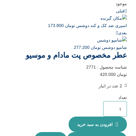
موجود
قبلی
اسپری ضد کک و کنه دوشس
تومان
173.800
بعدی
شامپو دوشس
تومان
277.200
عطر مخصوص پت مادام و موسیو
شناسه محصول :
2771
تومان
420.000
2 عدد در انبار
تعداد
افزودن به سبد خرید