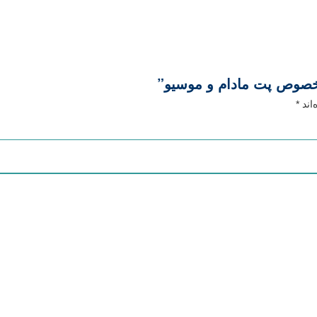
خصوص پت مادام و موسیو”
اند
*