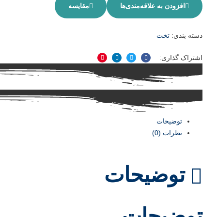
افزودن به علاقه‌مندی‌ها
مقایسه
دسته بندی:
تخت
اشتراک گذاری:
فیسبوک
توییتر
لینکدین
پینترست
توضیحات
نظرات (0)
توضیحات
توضیحات