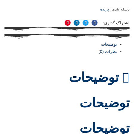
دسته بندی:
پرنده
اشتراک گذاری:
فیسبوک
توییتر
لینکدین
پینترست
توضیحات
نظرات (0)
توضیحات
توضیحات
توضیحات