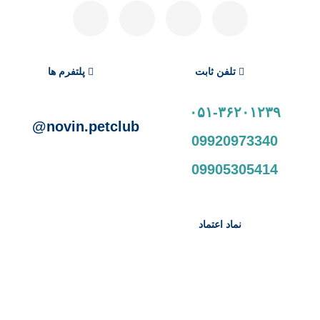
تلفن ثابت
پلتفرم ها
۰۵۱-۳۶۲۰۱۲۳۹
novin.petclub@
09920973340
09905305414
نماد اعتماد