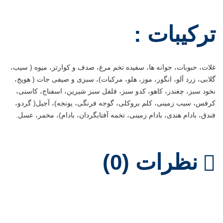
ترکیبات :
غلات، حبوبات، جوانه ها، سفیده تخم مرغ، صدف و کوارتز، میوه ( سیب،
گلابی، زرد آلو، انگور، موز، هلو، مرکبات)، سبزی و صیفی جات ( هویج،
نخود سبز، چغندر، کاهو، کدو سبز، فلفل سبز شیرین، اسفناج، کاسنی،
کرفس، سیب زمینی، کلم بروکلی، گوجه فرنگی، یونجه)، آجیل( گردو،
فندق، بادام هندی، بادام زمینی، تخمه آفتابگردان، بادام)، مخمر، عسل.
نظرات (0)