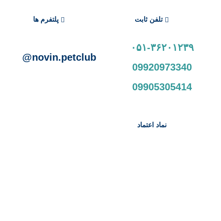
تلفن ثابت
پلتفرم ها
۰۵۱-۳۶۲۰۱۲۳۹
novin.petclub@
09920973340
09905305414
نماد اعتماد