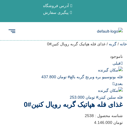
آدرس فروشگاه
پیگیری سفارش
خانه
/
گربه
/ غذای فله هپاتیک گربه رویال کنین#0
ناموجود
قبلی
فله بونوسیبو بره وبرنج گربه بالغ#
تومان
437.800
بعدی
فله سلبن کیتن#
تومان
253.000
غذای فله هپاتیک گربه رویال کنین#0
شناسه محصول :
2538
تومان
4.146.000