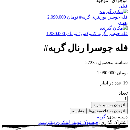
موجودی :
موجود
قبلی
فله جوسرا یورینری گربه#
تومان
2.090.000
بعدی
فله جوسرا گربه کتلوکس#
تومان
1.980.000
فله جوسرا رنال گربه#
شناسه محصول :
2723
تومان
1.980.000
19 عدد در انبار
تعداد
افزودن به سبد خرید
افزودن به علاقه‌مندی‌ها
مقایسه
دسته بندی:
گربه
اشتراک گذاری:
فیسبوک
توییتر
لینکدین
پینترست