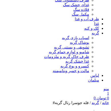
ظرف دستشویی سگ
غذای خشک سگ
قلاده سگ
مکمل سگ
ظرف آب و غذا
غذا
کک و کنه
گربه
اسباب بازی گربه
پوشاک گربه
تشویقی و بستنی گربه
شامپو و لوازم حمام گربه
ظرف خاک گربه و ملزومات
غذا خشک گربه
کنسرو و پوچ گربه
مالت و خمیر ویتامیمنه
لباس
مبلمان
منو
1
0
تومان
0
خانه
/
گربه
/ فله جوسرا رنال گربه#