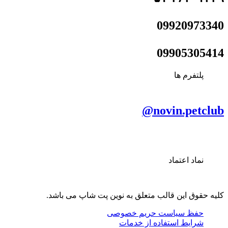
09920973340
09905305414
پلتفرم ها
novin.petclub@
نماد اعتماد
کلیه حقوق این قالب متعلق به نوین پت شاپ می باشد.
حفظ سیاست حریم خصوصی
شرایط استفاده از خدمات