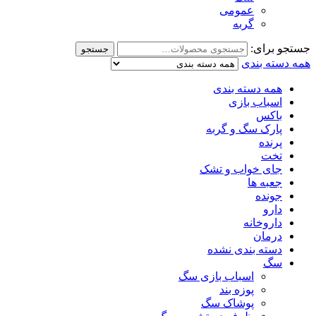
عمومی
گربه
جستجو برای:
جستجو
همه دسته بندی
همه دسته بندی
اسباب بازی
باکس
پارک سگ و گربه
پرنده
تخت
جای خواب و تشک
جعبه ها
جونده
دارو
داروخانه
درمان
دسته بندی نشده
سگ
اسباب بازی سگ
پوزه بند
پوشاک سگ