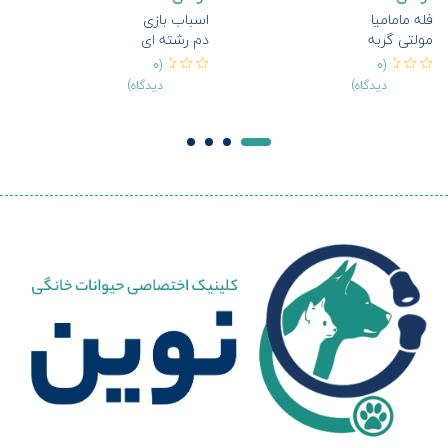
فله مامامیا
اسباب بازی
مولتی گربه
دم رشته ای
بالغ#
زنگوله دار
(0
(0
دیدگاه)
دیدگاه)