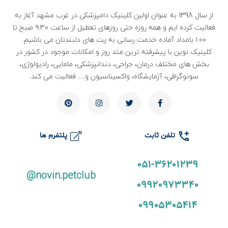
از سال 1398 به عنوان اولین کلینیک دامپزشکی در غرب مشهد آغاز به
فعالیت کرده ایم و همه روزه حتی روزهای تعطیل از ساعت ۹:۳۰ صبح تا
۱:۰۰ بامداد آماده خدمت رسانی به پت های دلبندتان می باشیم.
کلینیک نوین با پیشرفته ترین متد روز و امکانات موجود در کشور در
بخش های مختلف درمان، جراحی، دندانپزشکی، مامایی، رادیولوژی،
سونوگرافی، آزمایشگاه، واکسیناسیون و… فعالیت می کند.
تلفن ثابت
پلتفرم ها
۰۵۱-۳۶۲۰۱۲۳۹
novin.petclub@
09920973340
09905305414