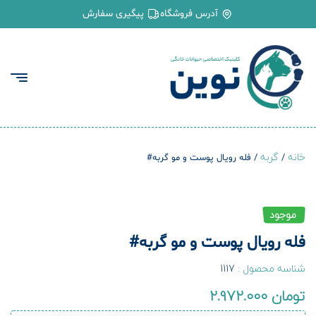
آدرس فروشگاه
پیگیری سفارش
خانه
گربه
/
/ فله رویال پوست و مو گربه#
موجود
فله رویال پوست و مو گربه#
شناسه محصول :
1117
تومان
2.972.000