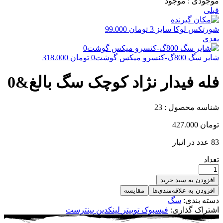
موجودی :
موجود
قبلی
شورتکس لوکا سایز 3
تومان
99.000
بعدی
شایر سگ 800گ-کنسرو میکس گوشت0
تومان
318.000
فله فیدار نژاد کوچک سگ بالغ&0
شناسه محصول :
23
تومان
427.000
83 عدد در انبار
تعداد
افزودن به سبد خرید
افزودن به علاقه‌مندی‌ها
مقایسه
دسته بندی:
سگ
اشتراک گذاری:
فیسبوک
توییتر
لینکدین
پینترست