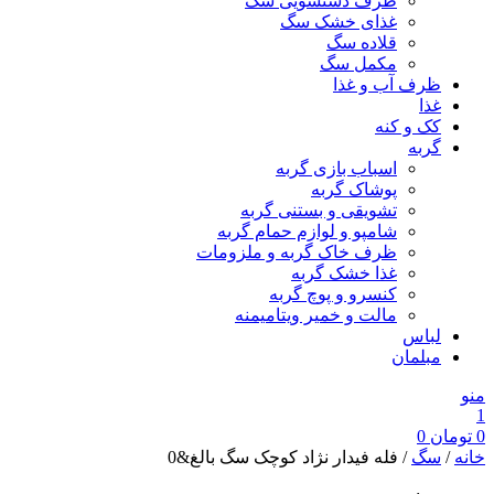
ظرف دستشویی سگ
غذای خشک سگ
قلاده سگ
مکمل سگ
ظرف آب و غذا
غذا
کک و کنه
گربه
اسباب بازی گربه
پوشاک گربه
تشویقی و بستنی گربه
شامپو و لوازم حمام گربه
ظرف خاک گربه و ملزومات
غذا خشک گربه
کنسرو و پوچ گربه
مالت و خمیر ویتامیمنه
لباس
مبلمان
منو
1
0
تومان
0
خانه
/
سگ
/ فله فیدار نژاد کوچک سگ بالغ&0