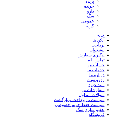
پرنده
جونده
دارو
سگ
عمومی
گربه
خانه
آیکن ها
پرداخت
پیشخوان
پیگیری سفارش
تماس با ما
حساب من
خدمات ما
درباره ما
رزرو نوبت
سبد خرید
سفارشات من
سوالات متداول
سیاست بازپرداخت و بازگشت
سیاست حفظ حریم خصوصی
عقیم سازی سگ
فروشگاه