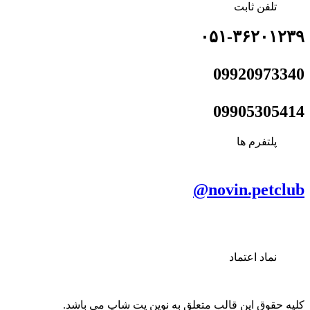
تلفن ثابت
۰۵۱-۳۶۲۰۱۲۳۹
09920973340
09905305414
پلتفرم ها
novin.petclub@
نماد اعتماد
کلیه حقوق این قالب متعلق به نوین پت شاپ می باشد.