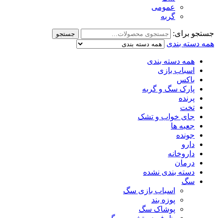
عمومی
گربه
جستجو برای:
جستجو
همه دسته بندی
همه دسته بندی
اسباب بازی
باکس
پارک سگ و گربه
پرنده
تخت
جای خواب و تشک
جعبه ها
جونده
دارو
داروخانه
درمان
دسته بندی نشده
سگ
اسباب بازی سگ
پوزه بند
پوشاک سگ