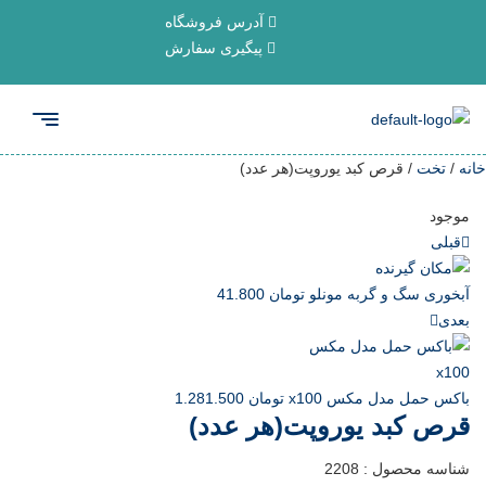
آدرس فروشگاه
پیگیری سفارش
خانه
/
تخت
/ قرص کبد یوروپت(هر عدد)
موجود
قبلی
آبخوری سگ و گربه مونلو
تومان
41.800
بعدی
باکس حمل مدل مکس x100
تومان
1.281.500
قرص کبد یوروپت(هر عدد)
شناسه محصول :
2208