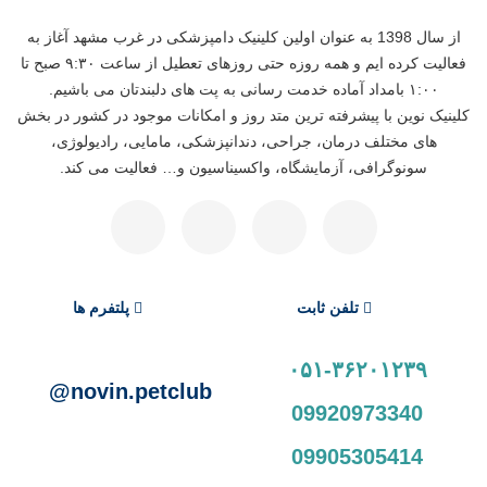
از سال 1398 به عنوان اولین کلینیک دامپزشکی در غرب مشهد آغاز به
فعالیت کرده ایم و همه روزه حتی روزهای تعطیل از ساعت ۹:۳۰ صبح تا
۱:۰۰ بامداد آماده خدمت رسانی به پت های دلبندتان می باشیم.
کلینیک نوین با پیشرفته ترین متد روز و امکانات موجود در کشور در بخش
های مختلف درمان، جراحی، دندانپزشکی، مامایی، رادیولوژی،
سونوگرافی، آزمایشگاه، واکسیناسیون و… فعالیت می کند.
تلفن ثابت
پلتفرم ها
۰۵۱-۳۶۲۰۱۲۳۹
novin.petclub@
09920973340
09905305414