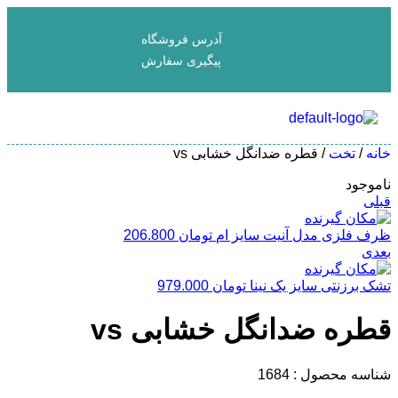
آدرس فروشگاه
پیگیری سفارش
خانه
/
تخت
/ قطره ضدانگل خشابی vs
ناموجود
قبلی
ظرف فلزی مدل آنیت سایز ام
تومان
206.800
بعدی
تشک برزنتی سایز یک نینا
تومان
979.000
قطره ضدانگل خشابی vs
شناسه محصول :
1684