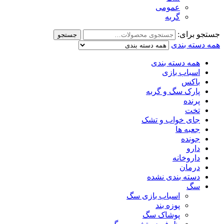
عمومی
گربه
جستجو برای:
جستجو
همه دسته بندی
همه دسته بندی
اسباب بازی
باکس
پارک سگ و گربه
پرنده
تخت
جای خواب و تشک
جعبه ها
جونده
دارو
داروخانه
درمان
دسته بندی نشده
سگ
اسباب بازی سگ
پوزه بند
پوشاک سگ