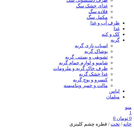
ظرف دستشویی سگ
غذای خشک سگ
قلاده سگ
مکمل سگ
ظرف آب و غذا
غذا
کک و کنه
گربه
اسباب بازی گربه
پوشاک گربه
تشویقی و بستنی گربه
شامپو و لوازم حمام گربه
ظرف خاک گربه و ملزومات
غذا خشک گربه
کنسرو و پوچ گربه
مالت و خمیر ویتامیمنه
لباس
مبلمان
منو
1
0
تومان
0
خانه
/
تخت
/ قطره چشم کلینزی