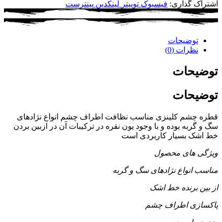
اشتراک گذاری:
فیسبوک
توییتر
لینکدین
پینترست
توضیحات
نظرات (0)
توضیحات
توضیحات
قطره چشم کلینزی مناسب نظافت اطراف چشم انواع نژادهای
سگ و گربه بوده و با وجود یون نقره در ترکیبات آن در ازبین بردن
خط اشک بسیار کاربردی است
ویژگی های محصول
مناسب انواع نژادهای سگ و گربه
از بین برنده خط اشک
پاکسازی اطراف چشم