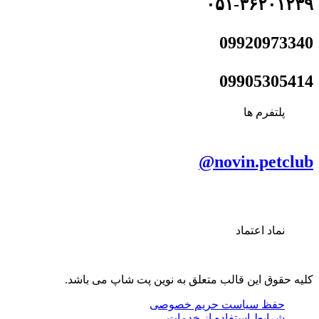
۰۵۱-۳۶۲۰۱۲۳۹
09920973340
09905305414
پلتفرم ها
novin.petclub@
نماد اعتماد
کلیه حقوق این قالب متعلق به نوین پت شاپ می باشد.
حفظ سیاست حریم خصوصی
شرایط استفاده از خدمات