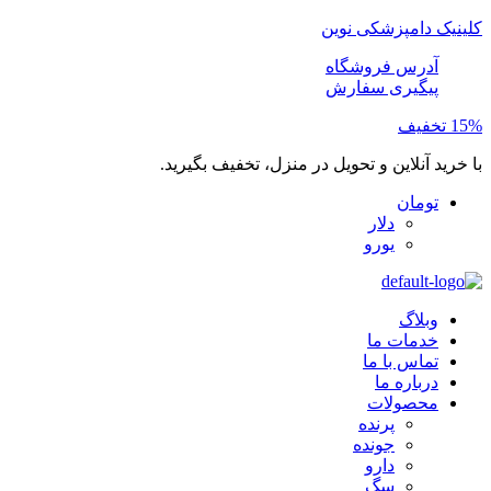
کلینیک دامپزشکی نوین
آدرس فروشگاه
پیگیری سفارش
15% تخفیف
با خرید آنلاین و تحویل در منزل، تخفیف بگیرید.
تومان
دلار
یورو
وبلاگ
خدمات ما
تماس با ما
درباره ما
محصولات
پرنده
جونده
دارو
سگ