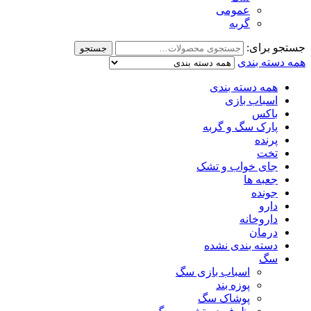
عمومی
گربه
جستجو برای:
جستجو
همه دسته بندی
همه دسته بندی
اسباب بازی
باکس
پارک سگ و گربه
پرنده
تخت
جای خواب و تشک
جعبه ها
جونده
دارو
داروخانه
درمان
دسته بندی نشده
سگ
اسباب بازی سگ
پوزه بند
پوشاک سگ