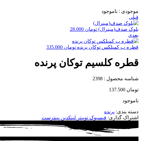
موجودی :
ناموجود
قبلی
بلوک صدف(مینرال)
تومان
28.000
بعدی
قطره ب کمپلکس توکان پرنده
تومان
335.000
قطره کلسیم توکان پرنده
شناسه محصول :
2398
تومان
137.500
ناموجود
دسته بندی:
پرنده
اشتراک گذاری:
فیسبوک
توییتر
لینکدین
پینترست