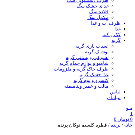
ظرف دستشویی سگ
غذای خشک سگ
قلاده سگ
مکمل سگ
ظرف آب و غذا
غذا
کک و کنه
گربه
اسباب بازی گربه
پوشاک گربه
تشویقی و بستنی گربه
شامپو و لوازم حمام گربه
ظرف خاک گربه و ملزومات
غذا خشک گربه
کنسرو و پوچ گربه
مالت و خمیر ویتامیمنه
لباس
مبلمان
منو
1
0
تومان
0
خانه
/
پرنده
/ قطره کلسیم توکان پرنده