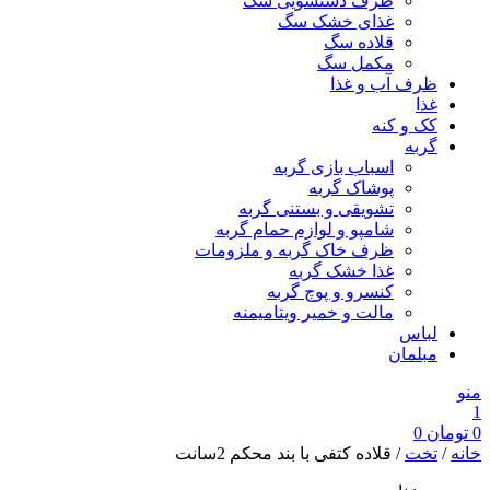
ظرف دستشویی سگ
غذای خشک سگ
قلاده سگ
مکمل سگ
ظرف آب و غذا
غذا
کک و کنه
گربه
اسباب بازی گربه
پوشاک گربه
تشویقی و بستنی گربه
شامپو و لوازم حمام گربه
ظرف خاک گربه و ملزومات
غذا خشک گربه
کنسرو و پوچ گربه
مالت و خمیر ویتامیمنه
لباس
مبلمان
منو
1
0
تومان
0
خانه
/
تخت
/ قلاده کتفی با بند محکم 2سانت