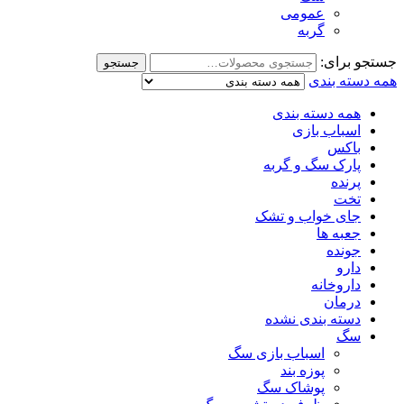
عمومی
گربه
جستجو برای:
جستجو
همه دسته بندی
همه دسته بندی
اسباب بازی
باکس
پارک سگ و گربه
پرنده
تخت
جای خواب و تشک
جعبه ها
جونده
دارو
داروخانه
درمان
دسته بندی نشده
سگ
اسباب بازی سگ
پوزه بند
پوشاک سگ