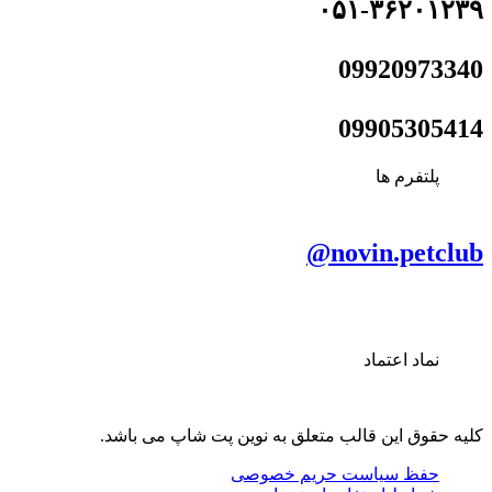
۰۵۱-۳۶۲۰۱۲۳۹
09920973340
09905305414
پلتفرم ها
novin.petclub@
نماد اعتماد
کلیه حقوق این قالب متعلق به نوین پت شاپ می باشد.
حفظ سیاست حریم خصوصی