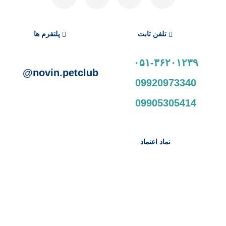
تلفن ثابت
پلتفرم ها
۰۵۱-۳۶۲۰۱۲۳۹
novin.petclub@
09920973340
09905305414
نماد اعتماد