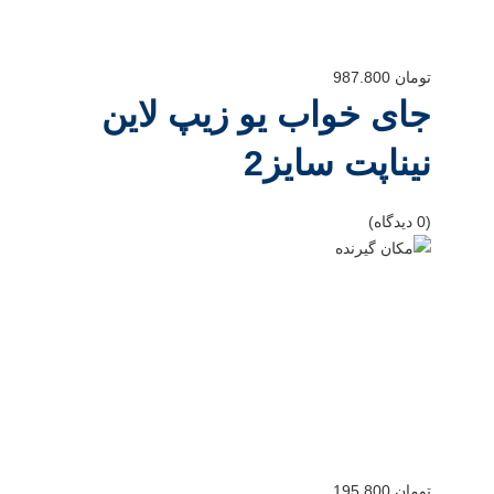
تومان
987.800
جای خواب یو زیپ لاین
نیناپت سایز2
(0 دیدگاه)
تومان
195.800