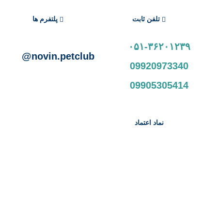
تلفن ثابت
پلتفرم ها
۰۵۱-۳۶۲۰۱۲۳۹
novin.petclub@
09920973340
09905305414
نماد اعتماد