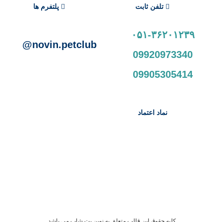
تلفن ثابت
پلتفرم ها
۰۵۱-۳۶۲۰۱۲۳۹
novin.petclub@
09920973340
09905305414
نماد اعتماد
کلیه حقوق این قالب متعلق به نوین پت شاپ می باشد.