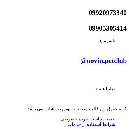
09920973340
09905305414
پلتفرم ها
novin.petclub@
نماد اعتماد
کلیه حقوق این قالب متعلق به نوین پت شاپ می باشد.
حفظ سیاست حریم خصوصی
شرایط استفاده از خدمات