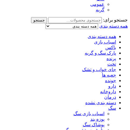
عمومی
گربه
جستجو برای:
جستجو
همه دسته بندی
همه دسته بندی
اسباب بازی
باکس
پارک سگ و گربه
پرنده
تخت
جای خواب و تشک
جعبه ها
جونده
دارو
داروخانه
درمان
دسته بندی نشده
سگ
اسباب بازی سگ
پوزه بند
پوشاک سگ