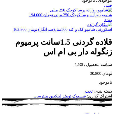
موجودی :
ناموجود
قبلی
شامپو روزانه پرسا کوچک 250 میلی
تومان
194.000
بعدی
اسکورفی شامپو کک و کنه 500میل(ضد انگل)
تومان
162.800
قلاده گردنی 1.5سانت پرمیوم
زنگوله دار بی ام اس
شناسه محصول :
1230
تومان
30.800
ناموجود
دسته بندی:
تخت
اشتراک گذاری:
فیسبوک
توییتر
لینکدین
پینترست