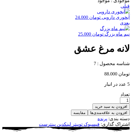
موجودی :
موجود
قبلی
آبخوری دارویی
تومان
24.000
بعدی
نیم ماه بزرگ
تومان
25.000
لانه مرغ عشق
شناسه محصول :
7
تومان
88.000
5 عدد در انبار
تعداد
افزودن به سبد خرید
افزودن به علاقه‌مندی‌ها
مقایسه
دسته بندی:
پرنده
اشتراک گذاری:
فیسبوک
توییتر
لینکدین
پینترست