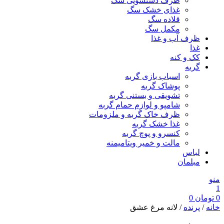
ظرف دستشویی سگ
غذای خشک سگ
قلاده سگ
مکمل سگ
ظرف آب و غذا
غذا
کک و کنه
گربه
اسباب بازی گربه
پوشاک گربه
تشویقی و بستنی گربه
شامپو و لوازم حمام گربه
ظرف خاک گربه و ملزومات
غذا خشک گربه
کنسرو و پوچ گربه
مالت و خمیر ویتامیمنه
لباس
مبلمان
منو
1
0
تومان
0
خانه
/
پرنده
/ لانه مرغ عشق