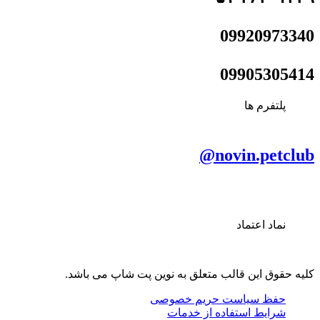
09920973340
09905305414
پلتفرم ها
novin.petclub@
نماد اعتماد
کلیه حقوق این قالب متعلق به نوین پت شاپ می باشد.
حفظ سیاست حریم خصوصی
شرایط استفاده از خدمات