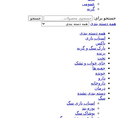
عمومی
گربه
جستجو برای:
جستجو
همه دسته بندی
همه دسته بندی
اسباب بازی
باکس
پارک سگ و گربه
پرنده
تخت
جای خواب و تشک
جعبه ها
جونده
دارو
داروخانه
درمان
دسته بندی نشده
سگ
اسباب بازی سگ
پوزه بند
پوشاک سگ