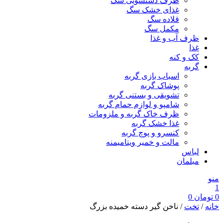
ظرف دستشویی سگ
غذای خشک سگ
قلاده سگ
مکمل سگ
ظرف آب و غذا
غذا
کک و کنه
گربه
اسباب بازی گربه
پوشاک گربه
تشویقی و بستنی گربه
شامپو و لوازم حمام گربه
ظرف خاک گربه و ملزومات
غذا خشک گربه
کنسرو و پوچ گربه
مالت و خمیر ویتامیمنه
لباس
مبلمان
منو
1
0
تومان
0
خانه
/
تخت
/ ناخن گیر دسته خمیده بزرگ