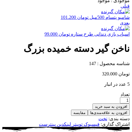
موجودی :
موجود
قبلی
شامپو پتسام 500میل
تومان
101.200
بعدی
اسباب بازی دندانی طرح ستاره
تومان
99.000
ناخن گیر دسته خمیده بزرگ
شناسه محصول :
147
تومان
320.000
5 عدد در انبار
تعداد
افزودن به سبد خرید
افزودن به علاقه‌مندی‌ها
مقایسه
دسته بندی:
تخت
اشتراک گذاری:
فیسبوک
توییتر
لینکدین
پینترست