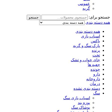
عمومی
گربه
جستجو برای:
جستجو
همه دسته بندی
همه دسته بندی
اسباب بازی
باکس
پارک سگ و گربه
پرنده
تخت
جای خواب و تشک
جعبه ها
جونده
دارو
داروخانه
درمان
دسته بندی نشده
سگ
اسباب بازی سگ
پوزه بند
پوشاک سگ