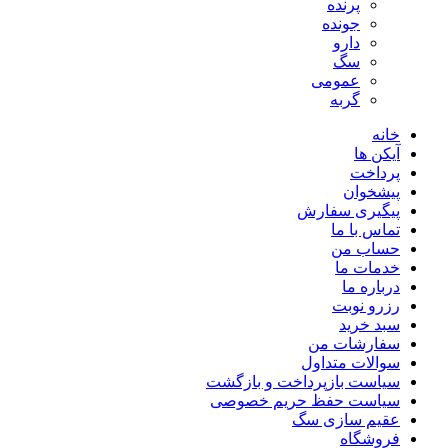
پرنده
جونده
دارو
سگ
عمومی
گربه
خانه
آیکن ها
پرداخت
پیشخوان
پیگیری سفارش
تماس با ما
حساب من
خدمات ما
درباره ما
رزرو نوبت
سبد خرید
سفارشات من
سوالات متداول
سیاست بازپرداخت و بازگشت
سیاست حفظ حریم خصوصی
عقیم سازی سگ
فروشگاه