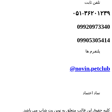
تلفن ثابت
۰۵۱-۳۶۲۰۱۲۳۹
09920973340
09905305414
پلتفرم ها
novin.petclub@
نماد اعتماد
کلیه حقوق این قالب متعلق به نوین پت شاپ می باشد.