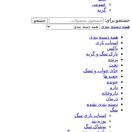
عمومی
گربه
جستجو برای:
جستجو
همه دسته بندی
همه دسته بندی
اسباب بازی
باکس
پارک سگ و گربه
پرنده
تخت
جای خواب و تشک
جعبه ها
جونده
دارو
داروخانه
درمان
دسته بندی نشده
سگ
اسباب بازی سگ
پوزه بند
پوشاک سگ