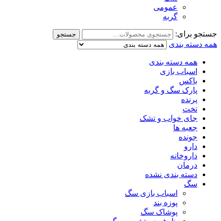
عمومی
گربه
جستجو برای:
جستجو
همه دسته بندی
همه دسته بندی
اسباب بازی
باکس
پارک سگ و گربه
پرنده
تخت
جای خواب و تشک
جعبه ها
جونده
دارو
داروخانه
درمان
دسته بندی نشده
سگ
اسباب بازی سگ
پوزه بند
پوشاک سگ