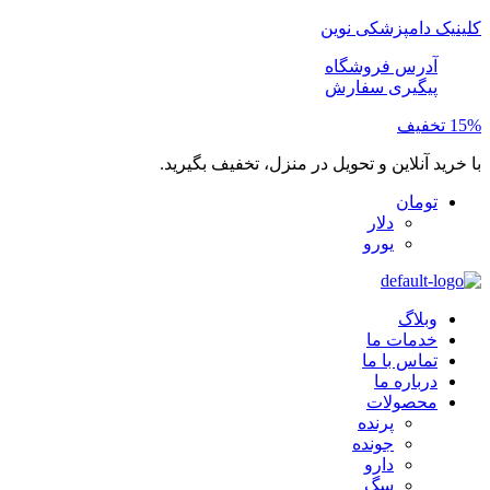
کلینیک دامپزشکی نوین
آدرس فروشگاه
پیگیری سفارش
15% تخفیف
با خرید آنلاین و تحویل در منزل، تخفیف بگیرید.
تومان
دلار
یورو
وبلاگ
خدمات ما
تماس با ما
درباره ما
محصولات
پرنده
جونده
دارو
سگ