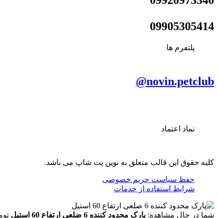
09920973340
09905305414
پلتفرم ها
novin.petclub@
نماد اعتماد
کلیه حقوق این قالب متعلق به نوین پت شاپ می باشد.
حفظ سیاست حریم خصوصی
شرایط استفاده از خدمات
شما در حال مشاهده:
پارک محدود کننده 6 ضلعی ارتفاع 60 استیل
توم