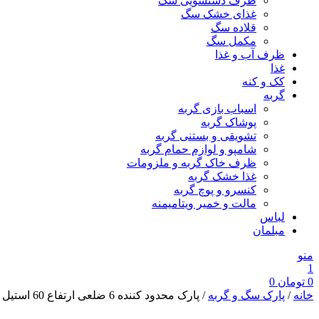
ظرف دستشویی سگ
غذای خشک سگ
قلاده سگ
مکمل سگ
ظرف آب و غذا
غذا
کک و کنه
گربه
اسباب بازی گربه
پوشاک گربه
تشویقی و بستنی گربه
شامپو و لوازم حمام گربه
ظرف خاک گربه و ملزومات
غذا خشک گربه
کنسرو و پوچ گربه
مالت و خمیر ویتامیمنه
لباس
مبلمان
منو
1
0
تومان
0
خانه
/
پارک سگ و گربه
/ پارک محدود کننده 6 ضلعی ارتفاع 60 استیل