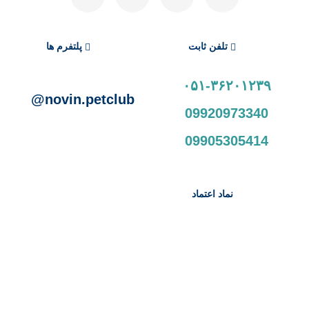
تلفن ثابت
پلتفرم ها
۰۵۱-۳۶۲۰۱۲۳۹
novin.petclub@
09920973340
09905305414
نماد اعتماد