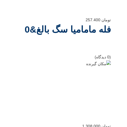
تومان
257.400
فله مامامیا سگ بالغ&0
(0 دیدگاه)
تومان
1.308.000