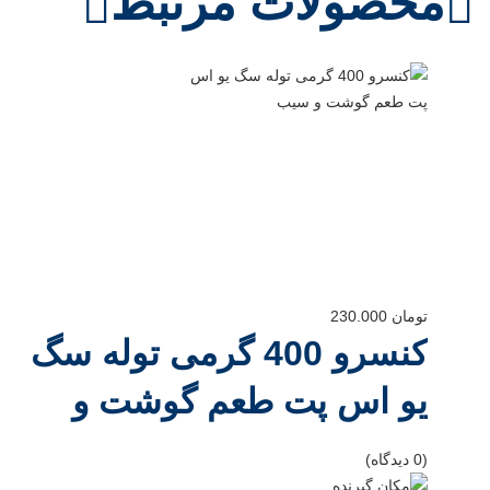
محصولات مرتبط
تومان
230.000
کنسرو 400 گرمی توله سگ
یو اس پت طعم گوشت و
سیب
(0 دیدگاه)