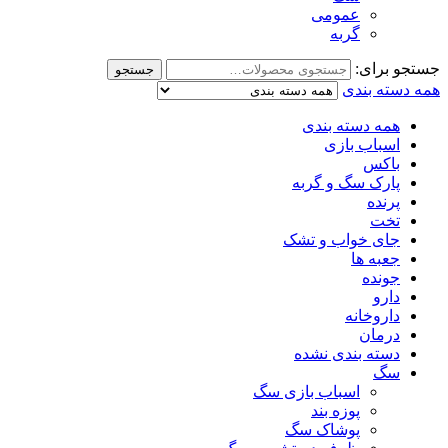
عمومی
گربه
جستجو برای:
جستجو
همه دسته بندی
همه دسته بندی
اسباب بازی
باکس
پارک سگ و گربه
پرنده
تخت
جای خواب و تشک
جعبه ها
جونده
دارو
داروخانه
درمان
دسته بندی نشده
سگ
اسباب بازی سگ
پوزه بند
پوشاک سگ