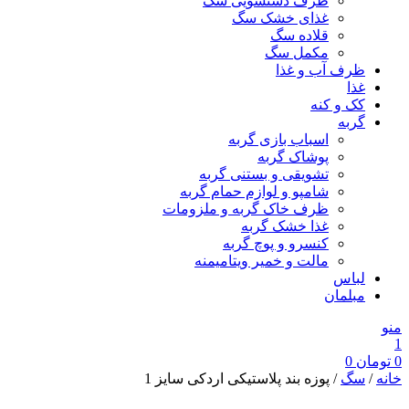
ظرف دستشویی سگ
غذای خشک سگ
قلاده سگ
مکمل سگ
ظرف آب و غذا
غذا
کک و کنه
گربه
اسباب بازی گربه
پوشاک گربه
تشویقی و بستنی گربه
شامپو و لوازم حمام گربه
ظرف خاک گربه و ملزومات
غذا خشک گربه
کنسرو و پوچ گربه
مالت و خمیر ویتامیمنه
لباس
مبلمان
منو
1
0
تومان
0
خانه
/
سگ
/ پوزه بند پلاستیکی اردکی سایز 1