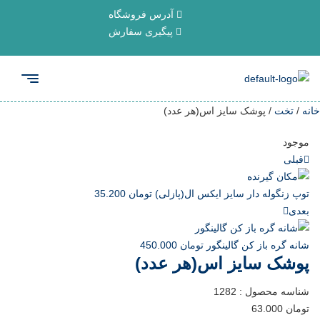
آدرس فروشگاه
پیگیری سفارش
خانه
/
تخت
/ پوشک سایز اس(هر عدد)
موجود
قبلی
توپ زنگوله دار سایز ایکس ال(پازلی)
تومان
35.200
بعدی
شانه گره باز کن گالینگور
تومان
450.000
پوشک سایز اس(هر عدد)
شناسه محصول :
1282
تومان
63.000