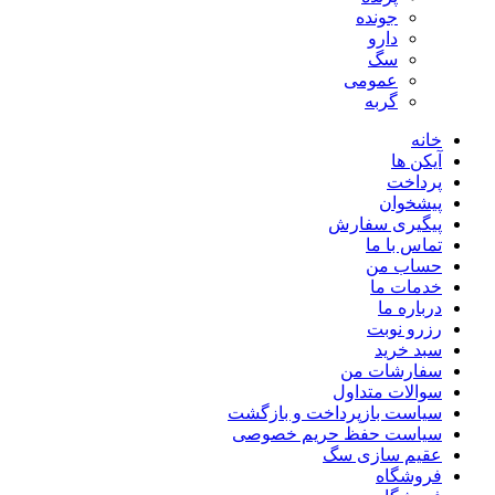
جونده
دارو
سگ
عمومی
گربه
خانه
آیکن ها
پرداخت
پیشخوان
پیگیری سفارش
تماس با ما
حساب من
خدمات ما
درباره ما
رزرو نوبت
سبد خرید
سفارشات من
سوالات متداول
سیاست بازپرداخت و بازگشت
سیاست حفظ حریم خصوصی
عقیم سازی سگ
فروشگاه