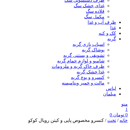
ظرف دستشویی سگ
غذای خشک سگ
قلاده سگ
مکمل سگ
ظرف آب و غذا
غذا
کک و کنه
گربه
اسباب بازی گربه
پوشاک گربه
تشویقی و بستنی گربه
شامپو و لوازم حمام گربه
ظرف خاک گربه و ملزومات
غذا خشک گربه
کنسرو و پوچ گربه
مالت و خمیر ویتامیمنه
لباس
مبلمان
منو
1
0
تومان
0
خانه
/
تخت
/ کنسرو مخصوص پاپی و کیتن رویال کوکو