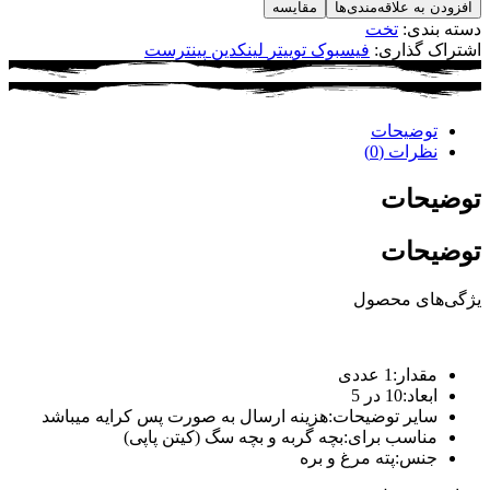
افزودن به علاقه‌مندی‌ها
مقایسه
دسته بندی:
تخت
اشتراک گذاری:
فیسبوک
توییتر
لینکدین
پینترست
توضیحات
نظرات (0)
توضیحات
توضیحات
یژگی‌های محصول
مقدار:
1 عددی
ابعاد:
10 در 5
سایر توضیحات:
هزینه ارسال به صورت پس کرایه میباشد
مناسب برای:
بچه گربه و بچه سگ (کیتن پاپی)
جنس:
پته مرغ و بره