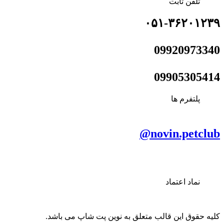
تلفن ثابت
۰۵۱-۳۶۲۰۱۲۳۹
09920973340
09905305414
پلتفرم ها
novin.petclub@
نماد اعتماد
کلیه حقوق این قالب متعلق به نوین پت شاپ می باشد.