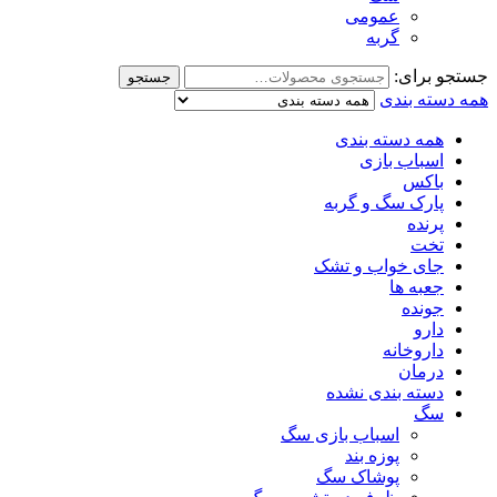
عمومی
گربه
جستجو برای:
جستجو
همه دسته بندی
همه دسته بندی
اسباب بازی
باکس
پارک سگ و گربه
پرنده
تخت
جای خواب و تشک
جعبه ها
جونده
دارو
داروخانه
درمان
دسته بندی نشده
سگ
اسباب بازی سگ
پوزه بند
پوشاک سگ