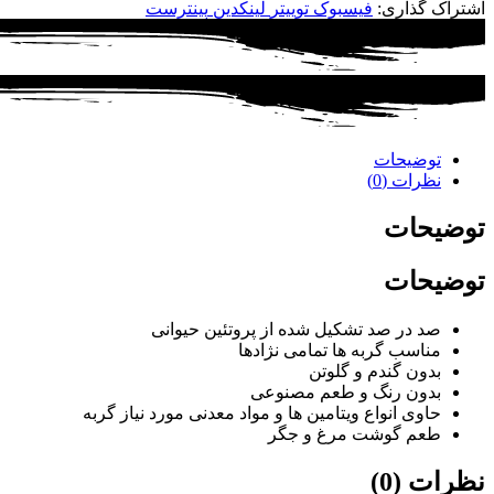
اشتراک گذاری:
فیسبوک
توییتر
لینکدین
پینترست
توضیحات
نظرات (0)
توضیحات
توضیحات
صد در صد تشکیل شده از پروتئین حیوانی
مناسب گربه ها تمامی نژادها
بدون گندم و گلوتن
بدون رنگ و طعم مصنوعی
حاوی انواع ویتامین ها و مواد معدنی مورد نیاز گربه
طعم گوشت مرغ و جگر
نظرات (0)