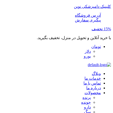
کلینیک دامپزشکی نوین
آدرس فروشگاه
پیگیری سفارش
15% تخفیف
با خرید آنلاین و تحویل در منزل، تخفیف بگیرید.
تومان
دلار
یورو
وبلاگ
خدمات ما
تماس با ما
درباره ما
محصولات
پرنده
جونده
دارو
سگ