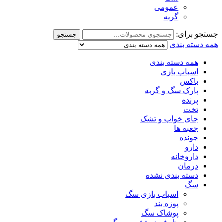
عمومی
گربه
جستجو برای:
جستجو
همه دسته بندی
همه دسته بندی
اسباب بازی
باکس
پارک سگ و گربه
پرنده
تخت
جای خواب و تشک
جعبه ها
جونده
دارو
داروخانه
درمان
دسته بندی نشده
سگ
اسباب بازی سگ
پوزه بند
پوشاک سگ