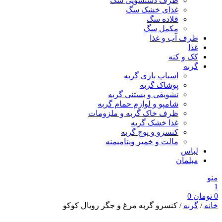
ظرف دستشویی سگ
غذای خشک سگ
قلاده سگ
مکمل سگ
ظرف آب و غذا
غذا
کک و کنه
گربه
اسباب بازی گربه
پوشاک گربه
تشویقی و بستنی گربه
شامپو و لوازم حمام گربه
ظرف خاک گربه و ملزومات
غذا خشک گربه
کنسرو و پوچ گربه
مالت و خمیر ویتامیمنه
لباس
مبلمان
منو
1
0
تومان
0
خانه
/
گربه
/ کنسرو گربه مرغ و جگر رویال کوکو