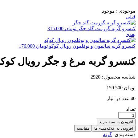
موجودی :
موجود
قبلی
کنسرو گربه گورمت گلد جگر
تومان
315.000
بعدی
کنسرو گربه سالمون و بوقلمون رویال کوکو
تومان
176.000
کنسرو گربه مرغ و جگر رویال کوک
شناسه محصول :
2920
تومان
159.500
40 عدد در انبار
تعداد
افزودن به سبد خرید
افزودن به علاقه‌مندی‌ها
مقایسه
دسته بندی:
گربه