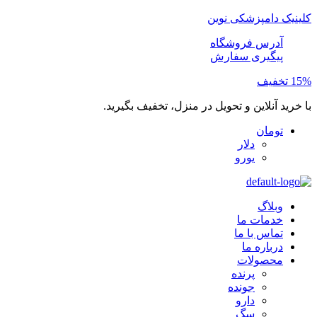
کلینیک دامپزشکی نوین
آدرس فروشگاه
پیگیری سفارش
15% تخفیف
با خرید آنلاین و تحویل در منزل، تخفیف بگیرید.
تومان
دلار
یورو
وبلاگ
خدمات ما
تماس با ما
درباره ما
محصولات
پرنده
جونده
دارو
سگ