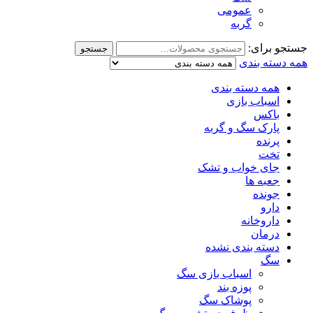
عمومی
گربه
جستجو برای:
جستجو
همه دسته بندی
همه دسته بندی
اسباب بازی
باکس
پارک سگ و گربه
پرنده
تخت
جای خواب و تشک
جعبه ها
جونده
دارو
داروخانه
درمان
دسته بندی نشده
سگ
اسباب بازی سگ
پوزه بند
پوشاک سگ