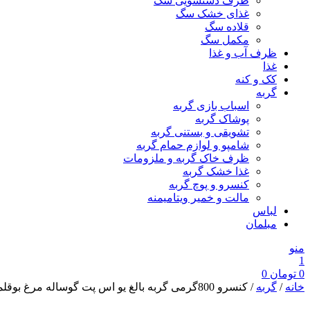
ظرف دستشویی سگ
غذای خشک سگ
قلاده سگ
مکمل سگ
ظرف آب و غذا
غذا
کک و کنه
گربه
اسباب بازی گربه
پوشاک گربه
تشویقی و بستنی گربه
شامپو و لوازم حمام گربه
ظرف خاک گربه و ملزومات
غذا خشک گربه
کنسرو و پوچ گربه
مالت و خمیر ویتامیمنه
لباس
مبلمان
منو
1
0
تومان
0
خانه
/
گربه
/ کنسرو 800گرمی گربه بالغ یو اس پت گوساله مرغ بوقلمو