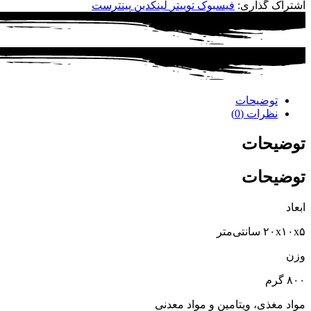
اشتراک گذاری:
فیسبوک
توییتر
لینکدین
پینترست
توضیحات
نظرات (0)
توضیحات
توضیحات
ابعاد
۲۰x۱۰x۵ سانتی‌متر
وزن
۸۰۰ گرم
مواد مغذی، ویتامین و مواد معدنی