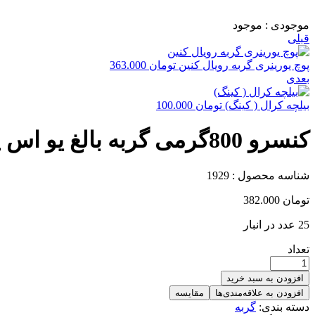
موجودی :
موجود
قبلی
پوچ یورینری گربه رویال کنین
تومان
363.000
بعدی
بیلچه کرال ( کینگ)
تومان
100.000
کنسرو 800گرمی گربه بالغ یو اس پت گوساله مرغ بوقلمو
شناسه محصول :
1929
تومان
382.000
25 عدد در انبار
تعداد
افزودن به سبد خرید
افزودن به علاقه‌مندی‌ها
مقایسه
دسته بندی:
گربه