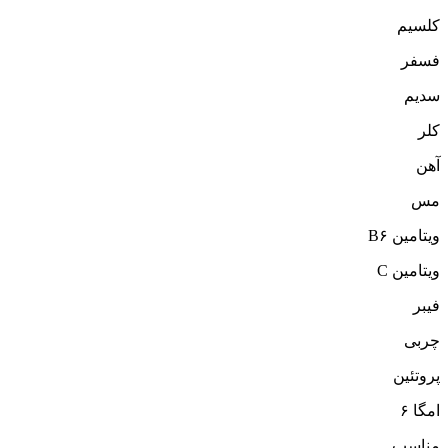
کلسیم
فسفر
سدیم
کلر
آهن
مس
ویتامین B۶
ویتامین C
فیبر
چربی
پروتئین
امگا ۶
مناسب