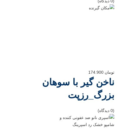
(0 دیدگاه)
تومان
174.900
ناخن گیر با سوهان
بزرگ_رزپت
(0 دیدگاه)