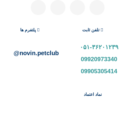
تلفن ثابت
پلتفرم ها
۰۵۱-۳۶۲۰۱۲۳۹
novin.petclub@
09920973340
09905305414
نماد اعتماد